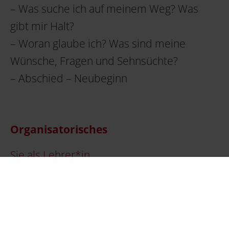
– Was suche ich auf meinem Weg? Was
gibt mir Halt?
– Woran glaube ich? Was sind meine
Wünsche, Fragen und Sehnsüchte?
– Abschied – Neubeginn
Organisatorisches
Sie als Lehrer*in
– kontaktieren uns bei Interesse (
Kontakt
).
Wir finden einen passenden Termin und
beantragen SOG bei der Projektleitung.
– treffen schulinterne Absprachen im